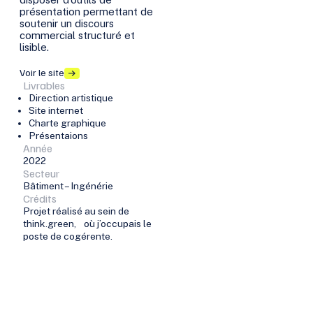
présentation permettant de
soutenir un discours
commercial structuré et
lisible.
Voir le site
Livrables
Direction artistique
Site internet
Charte graphique
Présentaions
Année
2022
Secteur
Bâtiment – Ingénérie
Crédits
Projet réalisé au sein de
think.green, où j’occupais le
poste de cogérente.