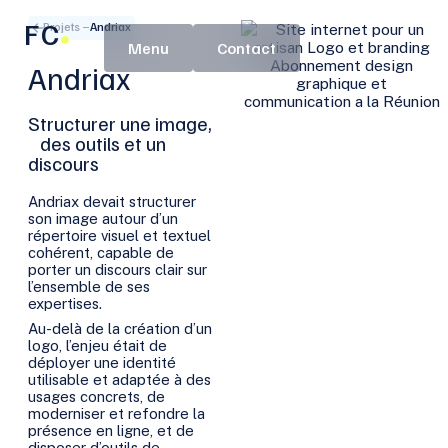
FC
Projets –
Andriax
Contact
Andriax
Structurer une image,
des outils et un
discours
Andriax devait structurer
son image autour d’un
répertoire visuel et textuel
cohérent, capable de
porter un discours clair sur
l’ensemble de ses
expertises.
Au-delà de la création d’un
logo, l’enjeu était de
déployer une identité
utilisable et adaptée à des
usages concrets, de
moderniser et refondre la
présence en ligne, et de
disposer d’outils de