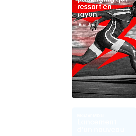
ressort en
rayon.
Branding
Master MISEI
Lancement
d’un nouveau