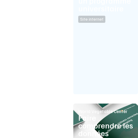
un programme
universitaire
Site internet
World Vegetable Center
Faire
comprendre les
données