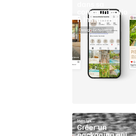
dans sa
communicatio
n Instagram
Design Graphique
Inostyx
Créer un
packaging qui