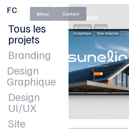
FC
Sunelio
Contact
Sunelio
Tous les
Branding
,
Design
Graphique
,
Site internet
projets
Branding
Design
Graphique
Design
UI/UX
Site