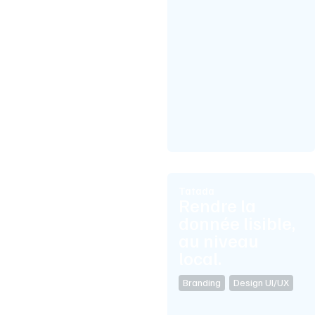
Tatada
Rendre la
donnée lisible,
au niveau
local.
Branding
,
Design UI/UX