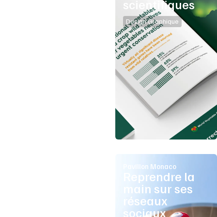
scientifiques
Design Graphique
Pavillon Monaco
Reprendre la
main sur ses
réseaux
sociaux