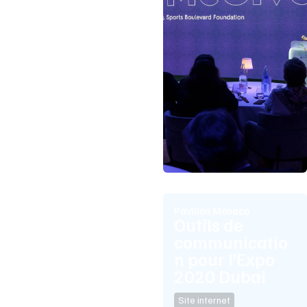
Pavillon Monaco
Outils de
communicatio
n pour l’Expo
2020 Dubai
Site internet