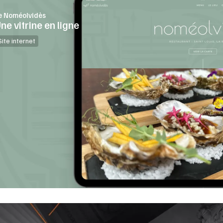
e Noméolvidès
ne vitrine en ligne
Site internet