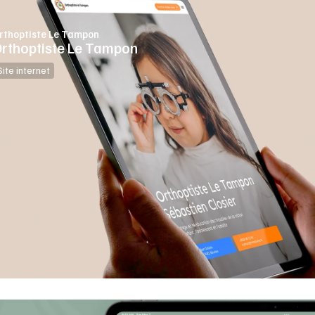
rthoptiste Le Tampon
rthoptiste Le Tampon
Site internet