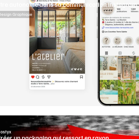
tre autonome dans sa communication Instagram
Design Graphique
nostyx
réer un packaging qui ressort en rayon.