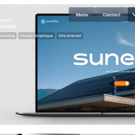
Contact
unelio
unelio
Branding
,
Design Graphique
,
Site internet