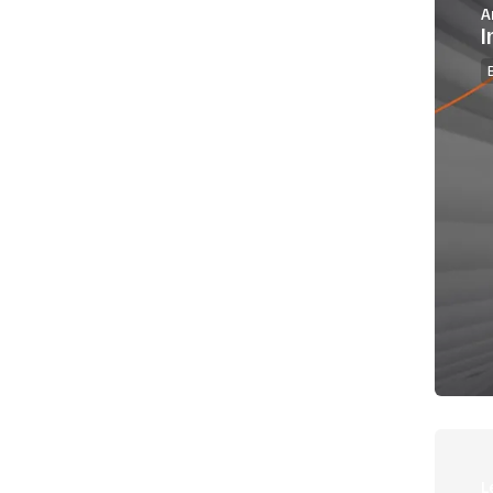
A
I
L