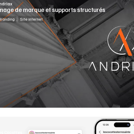
ndriax
mage de marque et supports structurés
Branding
,
Site internet
es Cocottes